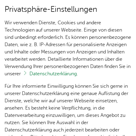
Privatsphäre-Einstellungen
Menü
Wir verwenden Dienste, Cookies und andere
Fest­ge­län­de & Ver­gnü­gung­park
Technologien auf unserer Webseite. Einige von diesen
sind unbedingt erforderlich. Es können personenbezogene
Daten, wie z. B. IP-Adressen für personalisierte Anzeigen
und Inhalte oder Messungen von Anzeigen und Inhalten
Park­haus „Am See“
Rund ums See­ha­sen­fest
verarbeitet werden. Detaillierte Informationen über die
Verwendung Ihrer personenbezogenen Daten finden Sie in
unserer
Datenschutzerklärung
.
Bar­rie­re­frei­heit
Vor­le­sen
Nach­
Fest­
Fest­
Orga &
Fun­
Für Ihre informierte Einwilligung können Sie sich gerne in
An­zahl: 327 Park­plät­ze, 6 Be­hin­der­ten­park­plät­ze,
rich­
zei­ten
ge­län­
Team
dus
unserer Datenschutzerklärung eine genaue Auflistung der
Hö­hen­be­gren­zung auf 2 Meter
ten
de &
Dienste, welche wir auf unserer Webseite einsetzen,
Ver­
ansehen. Es besteht keine Verpflichtung, in die
Fest­
Spen­
Ju­
gnü­
Datenverarbeitung einzuwilligen, um dieses Angebot zu
Nach­
ab­zei­
den
gend­
Aktuelle Verfügbarkeit / freie Parkplätze
gung­
nutzen. Sie können Ihre Auswahl in der
hal­tig­
chen
schutz
park
Datenschutzerklärung auch jederzeit bearbeiten oder
Informationen zu Preisen und Öffnungszeiten finden Sie
keit