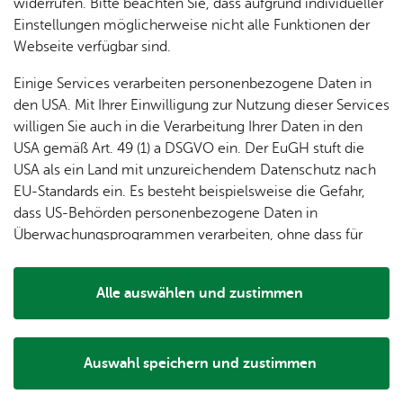
Spon­
widerrufen. Bitte beachten Sie, dass aufgrund individueller
auf der
Webseite des Betreibers
.
In­fo­
so­ren
Lage &
Einstellungen möglicherweise nicht alle Funktionen der
Ein­
Stand­
stand
& För­
An­
Webseite verfügbar sind.
tritts­
plät­ze
de­rer
fahrt
kar­ten
Einige Services verarbeiten personenbezogene Daten in
&
Tisch­
den USA. Mit Ihrer Einwilligung zur Nutzung dieser Services
Wert­
See­has
re­ser­
Fi­gu­
willigen Sie auch in die Verarbeitung Ihrer Daten in den
Kon­takt & Bar­rie­re­frei­heit
mar­
vie­
ren­
USA gemäß Art. 49 (1) a DSGVO ein. Der EuGH stuft die
ken
run­
grup­
USA als ein Land mit unzureichendem Datenschutz nach
Hei­
gen
pe
EU-Standards ein. Es besteht beispielsweise die Gefahr,
Park­haus „Am See“
mat­
dass US-Behörden personenbezogene Daten in
Karl­stra­ße 19
lied
Überwachungsprogrammen verarbeiten, ohne dass für
88045
Fried­richs­ha­fen
Europäerinnen und Europäer eine Klagemöglichkeit
Tel. +49 7541 505-262
besteht.
Zur Web­site
Alle auswählen und zustimmen
Rou­ten­pla­ner star­ten
Details
Auswahl speichern und zustimmen
Notwendig
Drittanbieter