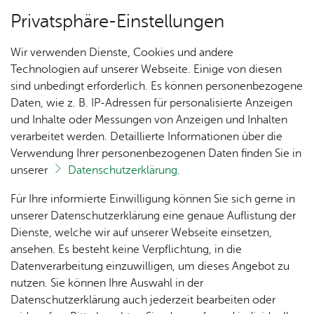
Privatsphäre-Einstellungen
Menü
Wir verwenden Dienste, Cookies und andere
Rund ums See­ha­sen­fest
Technologien auf unserer Webseite. Einige von diesen
sind unbedingt erforderlich. Es können personenbezogene
Daten, wie z. B. IP-Adressen für personalisierte Anzeigen
und Inhalte oder Messungen von Anzeigen und Inhalten
Rund ums See­ha­sen­fest
Vor­le­sen
verarbeitet werden. Detaillierte Informationen über die
Verwendung Ihrer personenbezogenen Daten finden Sie in
Kar­ten­aus­ga­be
unserer
Datenschutzerklärung
.
Nach­
Fest­
Fest­
Orga &
Fun­
Für Ihre informierte Einwilligung können Sie sich gerne in
Wer den Seehas auf einem der Schiffe begrüßen
rich­
zei­ten
ge­län­
Team
dus
unserer Datenschutzerklärung eine genaue Auflistung der
oder eines der zahlreichen Theaterstücke
ten
de &
Dienste, welche wir auf unserer Webseite einsetzen,
während des Seehasenfests sehen möchte,
Ver­
ansehen. Es besteht keine Verpflichtung, in die
Fest­
Spen­
Ju­
braucht dafür eine Platzkarte.
gnü­
Datenverarbeitung einzuwilligen, um dieses Angebot zu
Nach­
ab­zei­
den
gend­
gung­
nutzen. Sie können Ihre Auswahl in der
hal­tig­
chen
schutz
park
Datenschutzerklärung auch jederzeit bearbeiten oder
keit