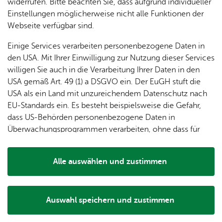
Spon­
widerrufen. Bitte beachten Sie, dass aufgrund individueller
In­fo­
so­ren
Lage &
Einstellungen möglicherweise nicht alle Funktionen der
Ein­
Stand­
stand
& För­
An­
Webseite verfügbar sind.
tritts­
plät­ze
de­rer
fahrt
kar­ten
Einige Services verarbeiten personenbezogene Daten in
&
Tisch­
den USA. Mit Ihrer Einwilligung zur Nutzung dieser Services
Wert­
See­has
re­ser­
Fi­gu­
willigen Sie auch in die Verarbeitung Ihrer Daten in den
mar­
vie­
ren­
USA gemäß Art. 49 (1) a DSGVO ein. Der EuGH stuft die
ken
run­
grup­
USA als ein Land mit unzureichendem Datenschutz nach
Hei­
gen
pe
EU-Standards ein. Es besteht beispielsweise die Gefahr,
mat­
dass US-Behörden personenbezogene Daten in
Schiffs­kar­ten
lied
Überwachungsprogrammen verarbeiten, ohne dass für
Europäerinnen und Europäer eine Klagemöglichkeit
Die Schiffskarten zur Einholung des Seehas werden
besteht.
verlost. Die Gewinnspielbedingungen werden ab
Alle auswählen und zustimmen
voraussichtlich Juni 2027 veröffentlicht.
Details
Auswahl speichern und zustimmen
Thea­ter­kar­ten
Notwendig
Drittanbieter