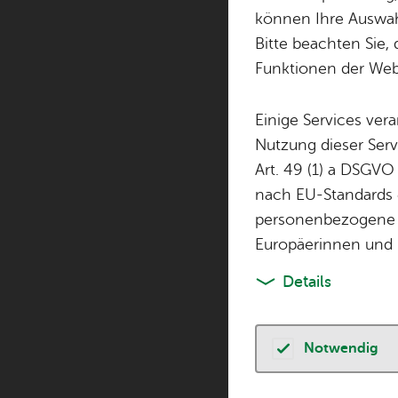
See­has
In­fo­stand
können Ihre Auswahl
Bitte beachten Sie, 
Funktionen der Webs
Einige Services ver
Nutzung dieser Serv
Art. 49 (1) a DSGVO
nach EU-Standards e
personenbezogene 
Europäerinnen und 
Details
Notwendig
die Bedeutung d