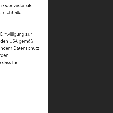
­pe
n oder widerrufen.
 nicht alle
Einwilligung zur
in den USA gemäß
erg- und
chendem Datenschutz
engruppe Seehas
örden
 Uferpromenade
dass für
urde anlässlich
eehasenfest im
ur Bildergalerie
)
r gestaltete
e Hommage an
hafen dar. Die