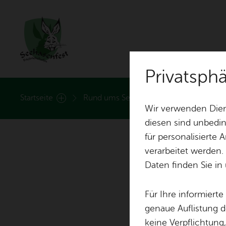
Privatsph
Rund ums See­ha­sen­fest
Start­sei­te
Rund ums See­ha­sen­fest
Fi­gu­re
Wir verwenden Dien
diesen sind unbedin
für personalisierte
Nach­rich­ten
Hei­mat­lied
verarbeitet werden.
Daten finden Sie in
Nach­hal­tig­keit
Fest­zei­ten
Für Ihre informiert
Stand­plät­ze
Fest­ab­zei­chen
genaue Auflistung d
keine Verpflichtung