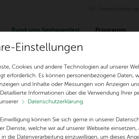
Fried­richs­ha­fen.de
Rund ums See­ha­sen­fest
Pro­gramm
äre-Einstellungen
n­grup­pe
ste, Cookies und andere Technologien auf unserer Web
gt erforderlich. Es können personenbezogene Daten, wi
 Anzeigen und Inhalte oder Messungen von Anzeigen un
Tisch­re­ser­vie­run­gen
Orga & Team
 Detaillierte Informationen über die Verwendung Ihre
 unserer
Datenschutzerklärung
.
Fest­ge­län­de &
Spen­den
Vor­le­sen
Ver­gnü­gung­park
e Einwilligung können Sie sich gerne in unserer Datensc
Fi­gu­ren­grup­pe
Spon­so­ren & 
er Dienste, welche wir auf unserer Webseite einsetzen,
Ein­tritts­kar­ten & Wert­mar­ken
, in die Datenverarbeitung einzuwilligen, um dieses Ang