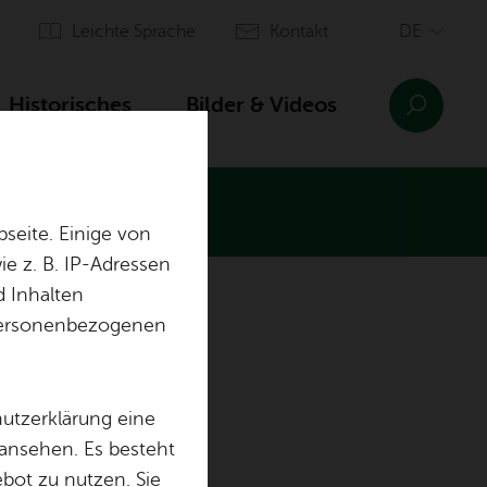
Leich­te Spra­che
Kon­takt
His­to­ri­sches
Bil­der & Vi­de­os
seite. Einige von
e z. B. IP-Adressen
d Inhalten
Fun­dus
r personenbezogenen
Ju­gend­schutz
hutzerklärung eine
För­de­rer
Lage & An­fahrt
 ansehen. Es besteht
ebot zu nutzen. Sie