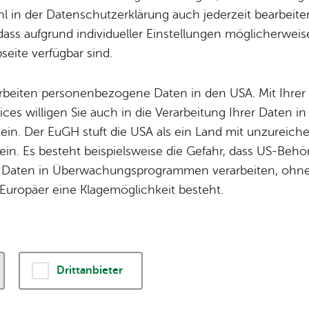
Fi­gu­ren­grup
 in der Datenschutzerklärung auch jederzeit bearbeite
dass aufgrund individueller Einstellungen möglicherweise
Ein neuer Ort der Begegnung und Erinnerung
eite verfügbar sind.
arbeiten personenbezogene Daten in den USA. Mit Ihrer 
ices willigen Sie auch in die Verarbeitung Ihrer Daten 
Vor der eindrucksvollen B
 ein. Der EuGH stuft die USA als ein Land mit unzurei
Seekulisse ziert die Figur
in. Es besteht beispielsweise die Gefahr, dass US-Beh
mit Seehasenkindern die
Daten in Überwachungsprogrammen verarbeiten, ohne 
von Friedrichshafen. Sie w
Europäer eine Klagemöglichkeit besteht.
des Jubiläums 75 Jahre S
Juli 2024 aufgestellt. (
Z
Die von Waldemar Schröde
Drittanbieter
Figurengruppe stellt ein
es Seehas für das Seehasenfest und die Stadt Friedrichs