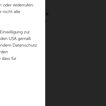
­pe
n oder widerrufen.
 nicht alle
 der im Laufe der Jahre
bt's alle Termine zum
Einwilligung zur
in den USA gemäß
chendem Datenschutz
örden
dass für