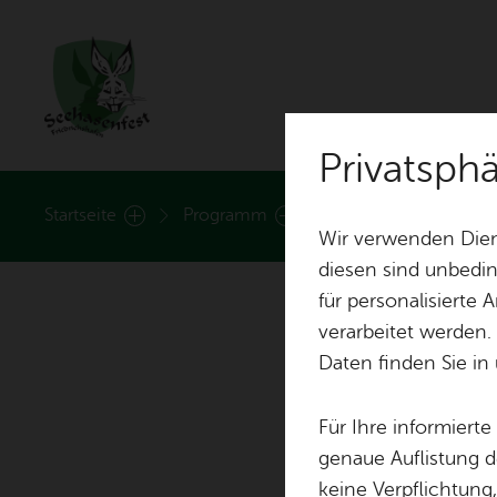
Privatsph
Rund ums See­ha­sen­fest
Start­sei­te
Pro­gramm
Tra­di­tio­nel­ler Ab­lau
Wir verwenden Dien
diesen sind unbedin
für personalisierte
Nach­rich­ten
Hei­mat­lied
verarbeitet werden.
Daten finden Sie in
Nach­hal­tig­keit
Fest­zei­ten
Für Ihre informiert
Tr
Stand­plät­ze
Fest­ab­zei­chen
genaue Auflistung d
keine Verpflichtung