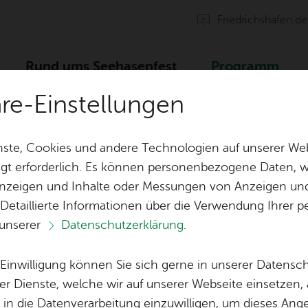
Fried­richs­ha­fen.de
Rund ums See­ha­sen­fest
Pro­gramm
äre-Einstellungen
f
ste, Cookies und andere Technologien auf unserer Web
gt erforderlich. Es können personenbezogene Daten, wi
 Anzeigen und Inhalte oder Messungen von Anzeigen un
Tisch­re­ser­vie­run­gen
Orga & Team
 Detaillierte Informationen über die Verwendung Ihre
 unserer
Datenschutzerklärung
.
Fest­ge­län­de &
Spen­den
Vor­le­sen
Ver­gnü­gung­park
e Einwilligung können Sie sich gerne in unserer Datensc
a­di­tio­nel­ler Ab­l
Spon­so­ren & 
er Dienste, welche wir auf unserer Webseite einsetzen,
Ein­tritts­kar­ten & Wert­mar­ken
, in die Datenverarbeitung einzuwilligen, um dieses Ang