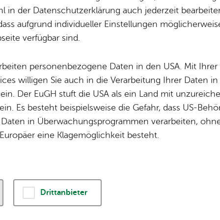
Fi­gu­ren­grup
 in der Datenschutzerklärung auch jederzeit bearbeite
dass aufgrund individueller Einstellungen möglicherweise
enfest 1949 gibt es einen traditionellen Ablauf,
eite verfügbar sind.
er geworden ist. In der
Programmübersicht
gi
kommenden Seehasenfest.
arbeiten personenbezogene Daten in den USA. Mit Ihrer 
ices willigen Sie auch in die Verarbeitung Ihrer Daten 
 ein. Der EuGH stuft die USA als ein Land mit unzurei
in. Es besteht beispielsweise die Gefahr, dass US-Beh
Veranstaltungen am Seehasenfest im Wandel der Zeit:
Daten in Überwachungsprogrammen verarbeiten, ohne 
Europäer eine Klagemöglichkeit besteht.
­tag
Drittanbieter
eln
­er­platz