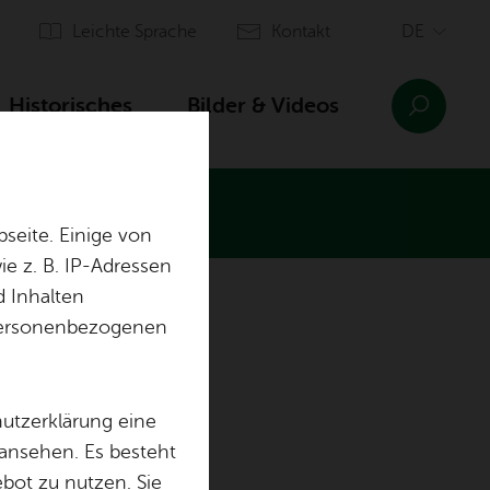
Leich­te Spra­che
Kon­takt
His­to­ri­sches
Bil­der & Vi­de­os
seite. Einige von
e z. B. IP-Adressen
d Inhalten
Fun­dus
r personenbezogenen
Ju­gend­schutz
hutzerklärung eine
auf
För­de­rer
Lage & An­fahrt
 ansehen. Es besteht
ebot zu nutzen. Sie