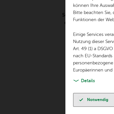
See­has
In­fo­stand
können Ihre Auswahl
Bitte beachten Sie, 
Seit dem ersten Seehas
Funktionen der Webs
deutlich umfangreich
Einige Services ver
Nutzung dieser Serv
Art. 49 (1) a DSGVO
nach EU-Standards e
Übersicht über 
personenbezogene 
Europäerinnen und 
Details
Don­ners
Notwendig
Antrom­m
Ort: Ade­nau