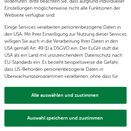
Spon­
widerrufen. Bitte beachten Sie, dass aufgrund individueller
In­fo­
so­ren
Lage &
Einstellungen möglicherweise nicht alle Funktionen der
Ein­
Wein­bar am Gon­del­ha­fen (Fest­wirt: Mar­tin Frän­kel
Stand­
stand
& För­
An­
Webseite verfügbar sind.
tritts­
GmbH)
plät­ze
de­rer
fahrt
kar­ten
Ufer­stra­ße
Einige Services verarbeiten personenbezogene Daten in
&
88045
Fried­richs­ha­fen
Tisch­
den USA. Mit Ihrer Einwilligung zur Nutzung dieser Services
Wert­
See­has
Rou­ten­pla­ner star­ten
re­ser­
Fi­gu­
willigen Sie auch in die Verarbeitung Ihrer Daten in den
mar­
vie­
ren­
USA gemäß Art. 49 (1) a DSGVO ein. Der EuGH stuft die
ken
run­
grup­
USA als ein Land mit unzureichendem Datenschutz nach
Hei­
gen
pe
EU-Standards ein. Es besteht beispielsweise die Gefahr,
mat­
dass US-Behörden personenbezogene Daten in
lied
Überwachungsprogrammen verarbeiten, ohne dass für
Europäerinnen und Europäer eine Klagemöglichkeit
Alle Standorte anzeigen
besteht.
Alle auswählen und zustimmen
Details
Auswahl speichern und zustimmen
Notwendig
Drittanbieter
Die Häfler Musikvereine und die Festwirte sorgen auf dem