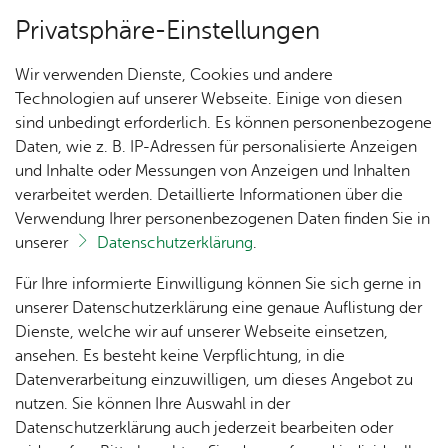
Privatsphäre-Einstellungen
Menü
Wir verwenden Dienste, Cookies und andere
See­ha­sen­fest­ka­len­der
Technologien auf unserer Webseite. Einige von diesen
sind unbedingt erforderlich. Es können personenbezogene
Daten, wie z. B. IP-Adressen für personalisierte Anzeigen
und Inhalte oder Messungen von Anzeigen und Inhalten
Wein­bar am Gon­del­ha­fen
Rund ums See­ha­sen­fest
verarbeitet werden. Detaillierte Informationen über die
(Fest­wirt: Mar­tin Frän­kel
Verwendung Ihrer personenbezogenen Daten finden Sie in
unserer
Datenschutzerklärung
.
GmbH)
Nach­
Fest­
Fest­
Orga &
Fun­
Für Ihre informierte Einwilligung können Sie sich gerne in
rich­
zei­ten
ge­län­
Team
dus
unserer Datenschutzerklärung eine genaue Auflistung der
Alle Ver­an­stal­tun­gen an die­sem Ver­an­stal­tungs­ort
ten
de &
Dienste, welche wir auf unserer Webseite einsetzen,
Ver­
ansehen. Es besteht keine Verpflichtung, in die
Fest­
Spen­
Ju­
gnü­
Datenverarbeitung einzuwilligen, um dieses Angebot zu
Nach­
ab­zei­
den
gend­
gung­
Für die­sen Ver­an­stal­tungs­ort gibt es keine ak­tu­el­len Ver­an­
nutzen. Sie können Ihre Auswahl in der
hal­tig­
chen
schutz
park
stal­tun­gen. Den städ­ti­schen Ver­an­stal­tungs­ka­len­der fin­den
Datenschutzerklärung auch jederzeit bearbeiten oder
keit
Sie unter
www.​kalender.​fri​edri​chsh​afen.​de
.