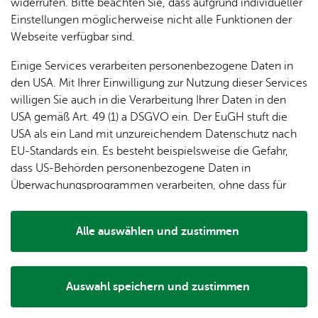
Spon­
widerrufen. Bitte beachten Sie, dass aufgrund individueller
In­fo­
so­ren
Lage &
Einstellungen möglicherweise nicht alle Funktionen der
Ein­
Stand­
stand
& För­
An­
Webseite verfügbar sind.
Alle Termine im Seehasenfestkalender anzeigen
tritts­
plät­ze
de­rer
fahrt
kar­ten
Einige Services verarbeiten personenbezogene Daten in
&
Tisch­
den USA. Mit Ihrer Einwilligung zur Nutzung dieser Services
Das Seehasenfest 2026 ist vorbei – wir sehen uns im
Wert­
See­has
re­ser­
Fi­gu­
willigen Sie auch in die Verarbeitung Ihrer Daten in den
nächsten Jahr wieder!
mar­
vie­
ren­
USA gemäß Art. 49 (1) a DSGVO ein. Der EuGH stuft die
ken
run­
grup­
USA als ein Land mit unzureichendem Datenschutz nach
Hei­
gen
pe
EU-Standards ein. Es besteht beispielsweise die Gefahr,
mat­
dass US-Behörden personenbezogene Daten in
lied
Überwachungsprogrammen verarbeiten, ohne dass für
Europäerinnen und Europäer eine Klagemöglichkeit
besteht.
Alle auswählen und zustimmen
Details
Auswahl speichern und zustimmen
Notwendig
Drittanbieter