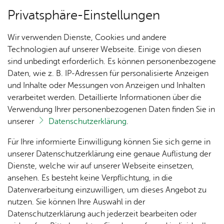
Privatsphäre-Einstellungen
Menü
Wir verwenden Dienste, Cookies und andere
See­ha­sen­fest­ka­len­der
Technologien auf unserer Webseite. Einige von diesen
sind unbedingt erforderlich. Es können personenbezogene
Daten, wie z. B. IP-Adressen für personalisierte Anzeigen
und Inhalte oder Messungen von Anzeigen und Inhalten
Rund ums See­ha­sen­fest
Vor­le­sen
verarbeitet werden. Detaillierte Informationen über die
Verwendung Ihrer personenbezogenen Daten finden Sie in
See­ha­sen­fest – Jetzt!
unserer
Datenschutzerklärung
.
Nach­
Fest­
Fest­
Orga &
Fun­
Für Ihre informierte Einwilligung können Sie sich gerne in
Festabzeichen? Ehrensache! Für einige
rich­
zei­ten
ge­län­
Team
dus
unserer Datenschutzerklärung eine genaue Auflistung der
Veranstaltungen sind Tickets und ein
ten
de &
Dienste, welche wir auf unserer Webseite einsetzen,
Festabzeichen
notwendig. Eine Karte zum
Ver­
ansehen. Es besteht keine Verpflichtung, in die
Fest­
Spen­
Ju­
Festgelände mit allen wichtigen Standorten, wie
gnü­
Datenverarbeitung einzuwilligen, um dieses Angebot zu
Nach­
ab­zei­
den
gend­
gung­
Sanitätsdienste, Pendelbus-Haltestellen,
nutzen. Sie können Ihre Auswahl in der
hal­tig­
chen
schutz
park
Infopoints, Festgärten finden Sie
hier
.
Datenschutzerklärung auch jederzeit bearbeiten oder
keit