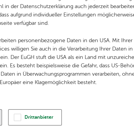
asentanz und -s
Fi­gu­ren­grup
 in der Datenschutzerklärung auch jederzeit bearbeite
dass aufgrund individueller Einstellungen möglicherweise
rbereitungen lau
eite verfügbar sind.
arbeiten personenbezogene Daten in den USA. Mit Ihrer 
ices willigen Sie auch in die Verarbeitung Ihrer Daten 
en und Schüler der Häfler Schulen führen am Fre
 ein. Der EuGH stuft die USA als ein Land mit unzurei
en den traditionellen Seehasentanz vor. Parallel 
in. Es besteht beispielsweise die Gefahr, dass US-Beh
nen Sportarten statt. Das Tretbootrennen und de
Daten in Überwachungsprogrammen verarbeiten, ohne 
Europäer eine Klagemöglichkeit besteht.
uli, müssen aufgrund der Bauarbeiten am Graf-
werden.
Drittanbieter
Die Vorbereitungen für den