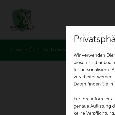
Privatsph
Rund ums See­ha­sen­fest
Start­sei­te
Rund ums See­ha­sen­fest
Nach­ri
Wir verwenden Dien
diesen sind unbedin
für personalisierte
Nach­rich­ten
Hei­mat­lied
verarbeitet werden.
Daten finden Sie in
Nach­hal­tig­keit
Fest­zei­ten
Für Ihre informiert
Stand­plät­ze
Fest­ab­zei­chen
genaue Auflistung d
keine Verpflichtung