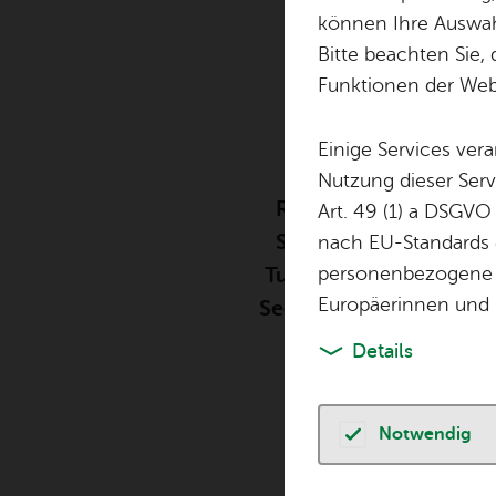
Seeh
See­has
In­fo­stand
können Ihre Auswahl
Bitte beachten Sie, 
Vo
Funktionen der Webs
Einige Services ver
Nutzung dieser Serv
Rund 1.000 Schülerinn
Art. 49 (1) a DSGVO
Stadion Friedrichshaf
nach EU-Standards e
Turniere in verschiede
personenbezogene 
Europäerinnen und 
Seehasenmontag, 20. J
Details
Notwendig