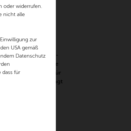
port:
­pe
n oder widerrufen.
 nicht alle
fen
Einwilligung zur
in den USA gemäß
itag, 17. Juli im VfB-
chendem Datenschutz
finden dort zahlreiche
örden
r Duathlon, geplant für
dass für
Zeppelin-Haus abgesagt
 traditionellen