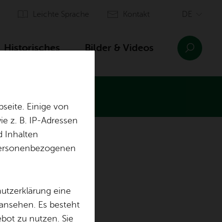
Leich­te Spra­che
Kon­takt
His­to­ri­sches
Bil­der & Vi­de­os
seite. Einige von
e z. B. IP-Adressen
d Inhalten
Fun­dus
r personenbezogenen
Ju­gend­schutz
hutzerklärung eine
För­de­rer
Lage & An­fahrt
 ansehen. Es besteht
ebot zu nutzen. Sie