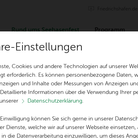
Fried­richs­ha­fen.de
Rund ums See­ha­sen­fest
Pro­gramm
äre-Einstellungen
ch­ten
See­ha­sen­tanz und -sport: Vor­be­rei­tun­gen lau­fen
ste, Cookies und andere Technologien auf unserer Web
gt erforderlich. Es können personenbezogene Daten, wi
 Anzeigen und Inhalte oder Messungen von Anzeigen un
Tisch­re­ser­vie­run­gen
Orga & Team
 Detaillierte Informationen über die Verwendung Ihre
 unserer
Datenschutzerklärung
.
Fest­ge­län­de &
Spen­den
Vor­le­sen
Ver­gnü­gung­park
e Einwilligung können Sie sich gerne in unserer Datensc
Mon­tag, 18. Mai 2026
Spon­so­ren & 
er Dienste, welche wir auf unserer Webseite einsetzen,
Ein­tritts­kar­ten & Wert­mar­ken
Ka­te­go­rie:
See­ha­sen­fest
, in die Datenverarbeitung einzuwilligen, um dieses Ang